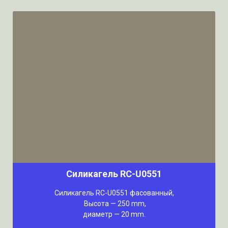
Силикагель RC-U0551
Силикагель RC-U0551 фасованный,
Высота — 250 mm,
диаметр — 20 mm.