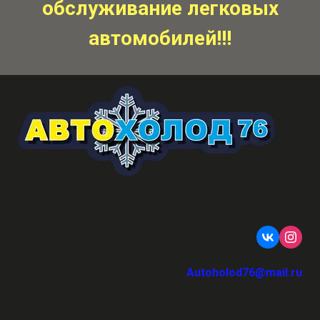
обслуживание легковых
автомобилей!!!
Autoholod76@mail.ru