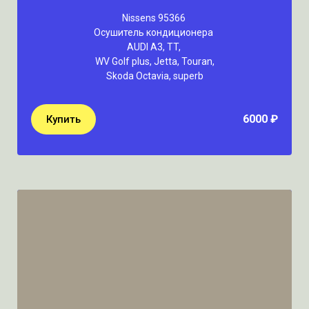
Nissens 95366
Осушитель кондиционера
AUDI A3, TT,
WV Golf plus, Jetta, Touran,
Skoda Octavia, superb
6000 ₽
Купить