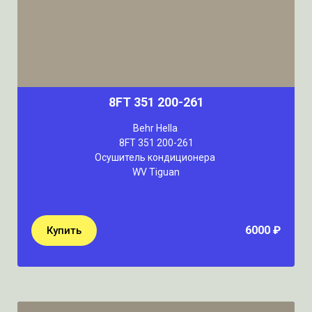
8FT 351 200-261
Behr Hella
8FT 351 200-261
Осушитель кондиционера
WV Tiguan
6000 ₽
Купить