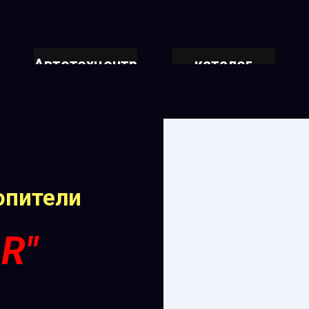
Автотехцентр
каталог
товаров
опители
R"